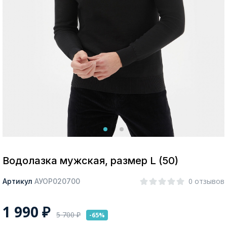
Москва
Да, все верно
Изменить город
О компании
Покупателям
Водолазка мужская, размер L (50)
0 отзывов
Артикул
АУОР020700
1 990
₽
5 700
₽
-65%