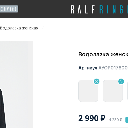
Водолазка женская
Водолазка женс
Артикул
АУОР017800
2 990
₽
4 280
₽