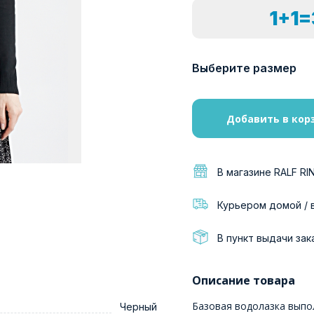
1+1
Выберите размер
Добавить в кор
В магазине RALF RI
Курьером домой / 
В пункт выдачи зак
Описание товара
Базовая водолазка выпол
Черный