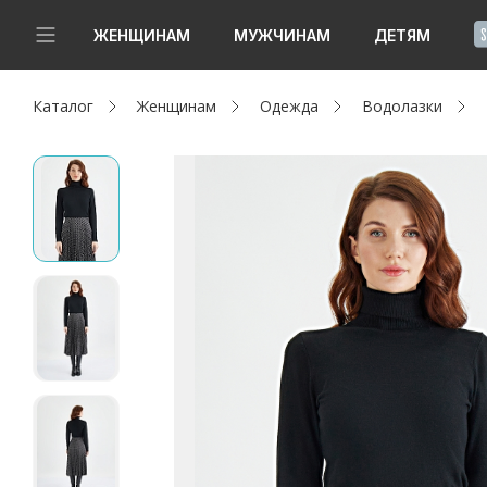
!
ЖЕНЩИНАМ
МУЖЧИНАМ
ДЕТЯМ
Каталог
Женщинам
Одежда
Водолазки
Новинки
Да, все верно
Изменить город
Женщинам
Мужчинам
Детям
Капсула
Аутлет
Акции / Новости
Адреса магазинов