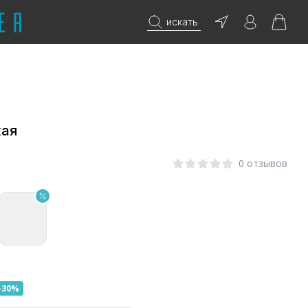
искать
кая
0 отзывов
-30%