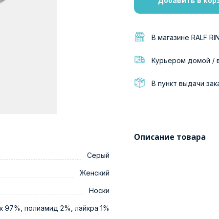
Добавить в кор
В магазине RALF RI
Курьером домой / 
В пункт выдачи зак
Описание товара
Серый
Женский
Носки
к 97%, полиамид 2%, лайкра 1%