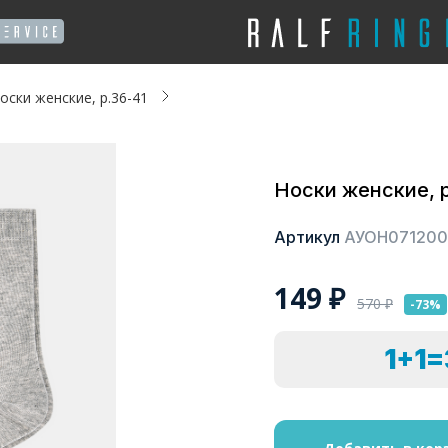
оски женские, р.36-41
Носки женские, р
Артикул
АУОН071200
149
₽
570
₽
-73%
1+1