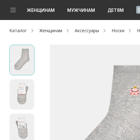
!
ЖЕНЩИНАМ
МУЖЧИНАМ
ДЕТЯМ
Каталог
Женщинам
Аксессуары
Носки
Н
Новинки
Да, все верно
Изменить город
Женщинам
Мужчинам
Детям
Капсула
Аутлет
Акции / Новости
Адреса магазинов