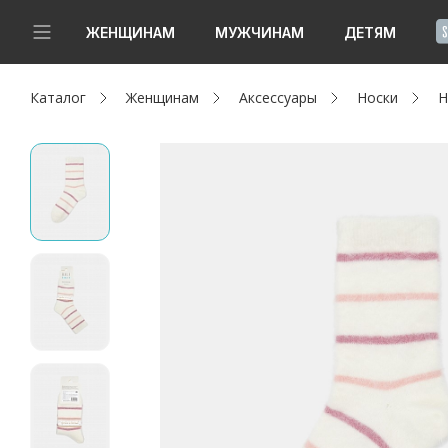
!
ЖЕНЩИНАМ
МУЖЧИНАМ
ДЕТЯМ
Каталог
Женщинам
Аксессуары
Носки
Н
Новинки
Да, все верно
Изменить город
Женщинам
Мужчинам
Детям
Капсула
Аутлет
Акции / Новости
Адреса магазинов