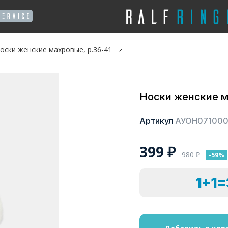
оски женские махровые, р.36-41
Носки женские м
Артикул
АУОН07100
399
₽
980
₽
-59%
1+1