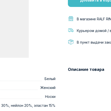
Добавить в кор
В магазине RALF RI
Курьером домой / 
В пункт выдачи зак
Описание товара
Белый
Женский
Носки
 30%, нейлон 20%, эластан 15%