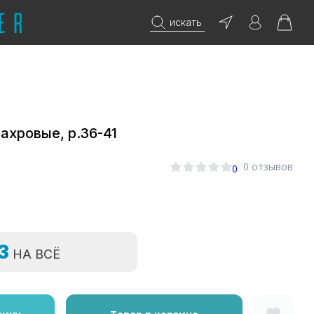
искать
ахровые, р.36-41
0
0 отзывов
0
=3
НА ВСЁ