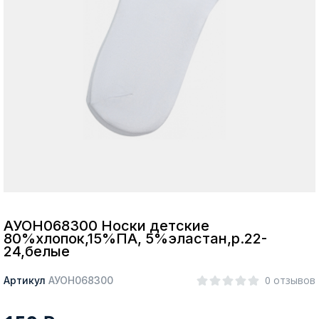
Москва
Да, все верно
Изменить город
О компании
Покупателям
АУОН068300 Носки детские
80%хлопок,15%ПА, 5%эластан,р.22-
24,белые
0 отзывов
Артикул
АУОН068300