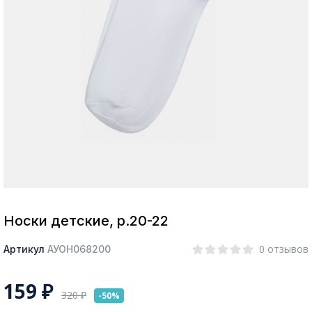
Москва
Да, все верно
Изменить город
О компании
Покупателям
Носки детские, р.20-22
0 отзывов
Артикул
АУОН068200
159
₽
320
₽
-50%