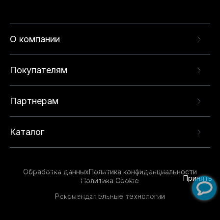
О компании
Покупателям
Партнерам
Каталог
Данный веб-сайт использует cookie-файлы и
рекомендательные технологии в целях
предоставления вам лучшего пользовательского
опыта на нашем сайте. Продолжая использовать
Обработка данных
Политика конфиденциальности
данный сайт, вы соглашаетесь с использованием
Принять
Политика Cookie
нами
cookie-файлов
и рекомендательных
Рекомендательные технологии
технологий. Для получения дополнительной
информации см.
Условия предоставления
рекомендательных технологий
.