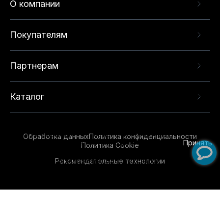
О компании
Покупателям
Партнерам
Каталог
Данный веб-сайт использует cookie-файлы и
рекомендательные технологии в целях
предоставления вам лучшего пользовательского
опыта на нашем сайте. Продолжая использовать
Обработка данных
Политика конфиденциальности
данный сайт, вы соглашаетесь с использованием
Принять
Политика Cookie
нами
cookie-файлов
и рекомендательных
Рекомендательные технологии
технологий. Для получения дополнительной
информации см.
Условия предоставления
рекомендательных технологий
.