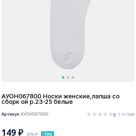
Москва
Да, все верно
Изменить город
О компании
Покупателям
АУОН067800 Носки женские,лапша со
сборк ой р.23-25 белые
1 отзыв
Артикул
АУОН067800
5
149
₽
570
₽
-73%