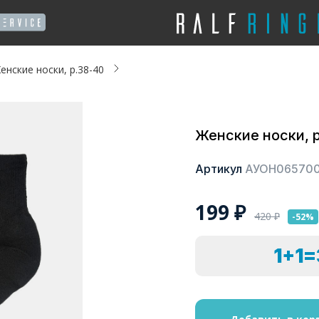
енские носки, р.38-40
Женские носки, 
Артикул
АУОН06570
199
₽
420
₽
-52%
1+1