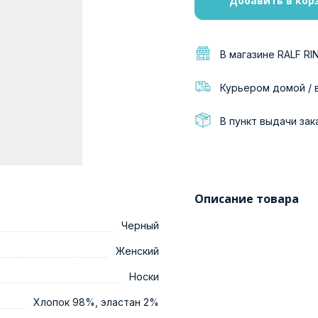
Добавить в кор
В магазине RALF RI
Курьером домой / 
В пункт выдачи зак
Описание товара
Черный
Женский
Носки
Хлопок 98%, эластан 2%