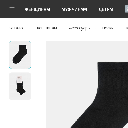
!
ЖЕНЩИНАМ
МУЖЧИНАМ
ДЕТЯМ
Каталог
Женщинам
Аксессуары
Носки
Ж
Новинки
Да, все верно
Изменить город
Женщинам
Мужчинам
Детям
Капсула
Аутлет
Акции / Новости
Адреса магазинов