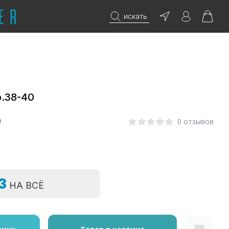
искать
р.38-40
0
0 отзывов
=3
НА ВСЁ