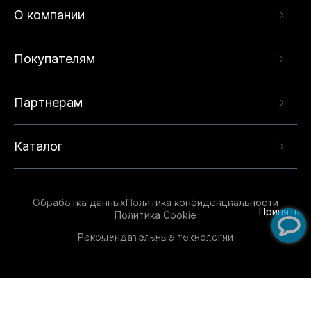
О компании
Покупателям
Партнерам
Каталог
Данный веб-сайт использует cookie-файлы и
рекомендательные технологии в целях
предоставления вам лучшего пользовательского
опыта на нашем сайте. Продолжая использовать
Обработка данных
Политика конфиденциальности
данный сайт, вы соглашаетесь с использованием
Принять
Политика Cookie
нами
cookie-файлов
и рекомендательных
Рекомендательные технологии
технологий. Для получения дополнительной
информации см.
Условия предоставления
рекомендательных технологий
.