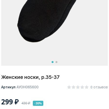
Москва
Да, все верно
Изменить город
О компании
Покупателям
Женские носки, р.35-37
0 отзывов
Артикул
АУОН065600
299
₽
430
₽
-30%