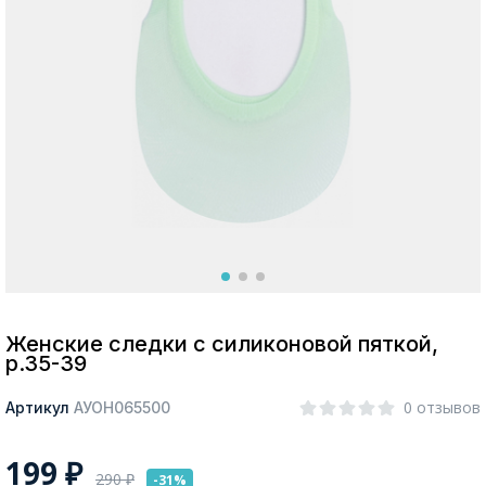
Москва
Да, все верно
Изменить город
О компании
Покупателям
Женские следки с силиконовой пяткой,
р.35-39
0 отзывов
Артикул
АУОН065500
199
₽
290
₽
-31%