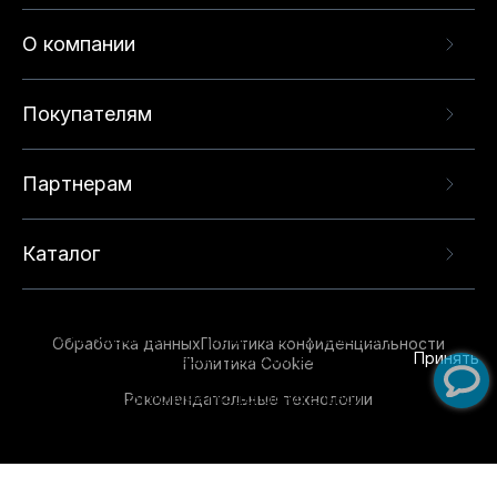
О компании
Покупателям
Партнерам
Каталог
Данный веб-сайт использует cookie-файлы и
рекомендательные технологии в целях
предоставления вам лучшего пользовательского
опыта на нашем сайте. Продолжая использовать
Обработка данных
Политика конфиденциальности
данный сайт, вы соглашаетесь с использованием
Принять
Политика Cookie
нами
cookie-файлов
и рекомендательных
Рекомендательные технологии
технологий. Для получения дополнительной
информации см.
Условия предоставления
рекомендательных технологий
.