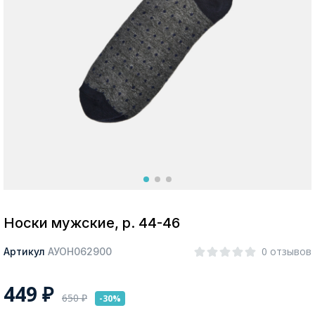
Москва
Да, все верно
Изменить город
О компании
Покупателям
Носки мужские, р. 44-46
0 отзывов
Артикул
АУОН062900
449
₽
650
₽
-30%