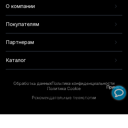
О компании
Покупателям
Партнерам
Каталог
Данный веб-сайт использует cookie-файлы и
рекомендательные технологии в целях
предоставления вам лучшего пользовательского
опыта на нашем сайте. Продолжая использовать
Обработка данных
Политика конфиденциальности
данный сайт, вы соглашаетесь с использованием
Принять
Политика Cookie
нами
cookie-файлов
и рекомендательных
Рекомендательные технологии
технологий. Для получения дополнительной
информации см.
Условия предоставления
рекомендательных технологий
.