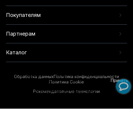
Покупателям
Партнерам
Каталог
Данный веб-сайт использует cookie-файлы и
рекомендательные технологии в целях
предоставления вам лучшего пользовательского
опыта на нашем сайте. Продолжая использовать
Обработка данных
Политика конфиденциальности
данный сайт, вы соглашаетесь с использованием
Принять
Политика Cookie
нами
cookie-файлов
и рекомендательных
Рекомендательные технологии
технологий. Для получения дополнительной
информации см.
Условия предоставления
рекомендательных технологий
.