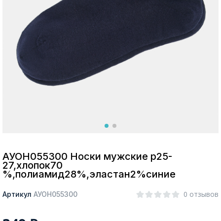
Москва
Да, все верно
Изменить город
О компании
Покупателям
АУОН055300 Носки мужские р25-
27,хлопок70
%,полиамид28%,эластан2%синие
0 отзывов
Артикул
АУОН055300