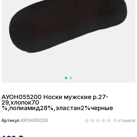
Москва
Да, все верно
Изменить город
О компании
Покупателям
АУОН055200 Носки мужские р.27-
29,хлопок70
%,полиамид28%,эластан2%черные
0 отзывов
Артикул
АУОН055200