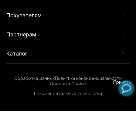
Покупателям
Партнерам
Каталог
Данный веб-сайт использует cookie-файлы и
рекомендательные технологии в целях
предоставления вам лучшего пользовательского
опыта на нашем сайте. Продолжая использовать
Обработка данных
Политика конфиденциальности
данный сайт, вы соглашаетесь с использованием
Принять
Политика Cookie
нами
cookie-файлов
и рекомендательных
Рекомендательные технологии
технологий. Для получения дополнительной
информации см.
Условия предоставления
рекомендательных технологий
.