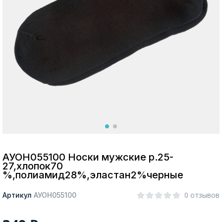
Москва
Да, все верно
Изменить город
О компании
Покупателям
АУОН055100 Носки мужские р.25-
27,хлопок70
%,полиамид28%,эластан2%черные
0 отзывов
Артикул
АУОН055100