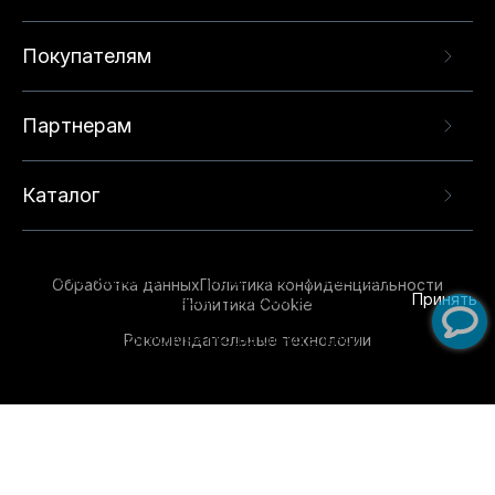
Покупателям
Партнерам
Каталог
Данный веб-сайт использует cookie-файлы и
рекомендательные технологии в целях
предоставления вам лучшего пользовательского
опыта на нашем сайте. Продолжая использовать
Обработка данных
Политика конфиденциальности
данный сайт, вы соглашаетесь с использованием
Принять
Политика Cookie
нами
cookie-файлов
и рекомендательных
Рекомендательные технологии
технологий. Для получения дополнительной
информации см.
Условия предоставления
рекомендательных технологий
.