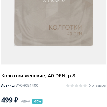
Москва
Да, все верно
Изменить город
О компании
Покупателям
Колготки женские, 40 DEN, р.3
0 отзывов
Артикул
АУОН054400
499
₽
720
₽
-30%