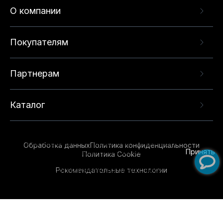
О компании
Покупателям
Партнерам
Каталог
Данный веб-сайт использует cookie-файлы и
рекомендательные технологии в целях
предоставления вам лучшего пользовательского
опыта на нашем сайте. Продолжая использовать
Обработка данных
Политика конфиденциальности
данный сайт, вы соглашаетесь с использованием
Принять
Политика Cookie
нами
cookie-файлов
и рекомендательных
Рекомендательные технологии
технологий. Для получения дополнительной
информации см.
Условия предоставления
рекомендательных технологий
.