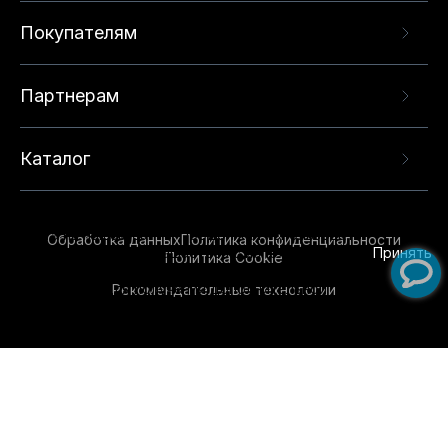
Покупателям
Партнерам
Каталог
Данный веб-сайт использует cookie-файлы и
рекомендательные технологии в целях
предоставления вам лучшего пользовательского
опыта на нашем сайте. Продолжая использовать
Обработка данных
Политика конфиденциальности
данный сайт, вы соглашаетесь с использованием
Принять
Политика Cookie
нами
cookie-файлов
и рекомендательных
Рекомендательные технологии
технологий. Для получения дополнительной
информации см.
Условия предоставления
рекомендательных технологий
.
Обувь для всей семьи!