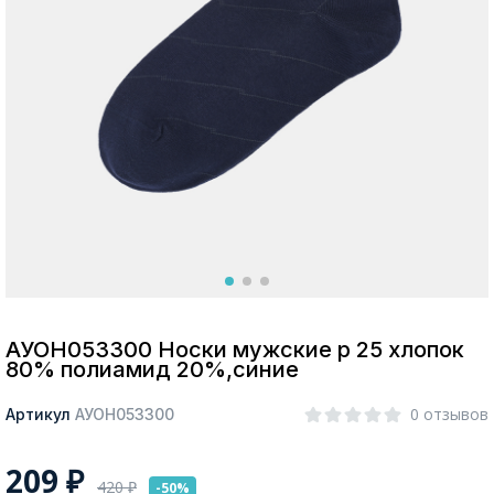
Москва
Да, все верно
Изменить город
О компании
Покупателям
АУОН053300 Носки мужские р 25 хлопок
80% полиамид 20%,синие
0 отзывов
Артикул
АУОН053300
209
₽
420
₽
-50%