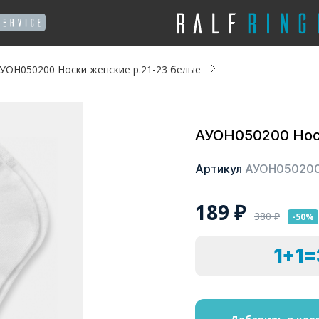
УОН050200 Носки женские р.21-23 белые
АУОН050200 Носк
Артикул
АУОН05020
189
₽
380
₽
-50%
1+1