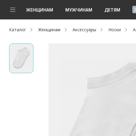
!
ЖЕНЩИНАМ
МУЖЧИНАМ
ДЕТЯМ
Каталог
Женщинам
Аксессуары
Носки
А
Новинки
Да, все верно
Изменить город
Женщинам
Мужчинам
Детям
Капсула
Аутлет
Акции / Новости
Адреса магазинов