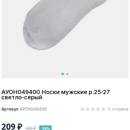
Москва
Да, все верно
Изменить город
О компании
Покупателям
АУОН049400 Носки мужские р.25-27
светло-серый
0 отзывов
Артикул
АУОН049400
209
₽
420
₽
-50%