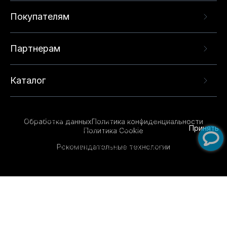
Покупателям
Партнерам
Каталог
Данный веб-сайт использует cookie-файлы и
рекомендательные технологии в целях
предоставления вам лучшего пользовательского
опыта на нашем сайте. Продолжая использовать
Обработка данных
Политика конфиденциальности
данный сайт, вы соглашаетесь с использованием
Принять
Политика Cookie
нами
cookie-файлов
и рекомендательных
Рекомендательные технологии
технологий. Для получения дополнительной
информации см.
Условия предоставления
рекомендательных технологий
.
Обувь для всей семьи!