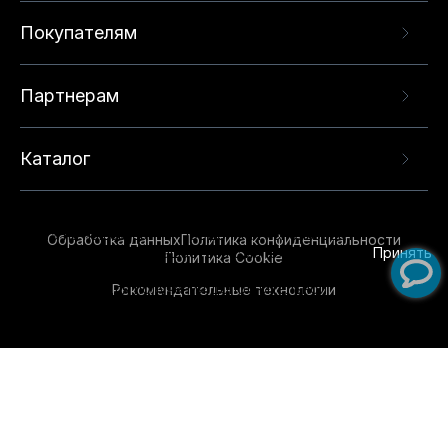
Покупателям
Партнерам
Каталог
Данный веб-сайт использует cookie-файлы и
рекомендательные технологии в целях
предоставления вам лучшего пользовательского
опыта на нашем сайте. Продолжая использовать
Обработка данных
Политика конфиденциальности
данный сайт, вы соглашаетесь с использованием
Принять
Политика Cookie
нами
cookie-файлов
и рекомендательных
Рекомендательные технологии
технологий. Для получения дополнительной
информации см.
Условия предоставления
рекомендательных технологий
.
Обувь для всей семьи!