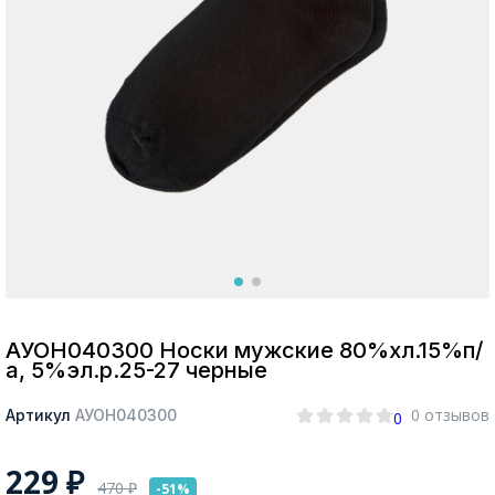
Москва
Да, все верно
Изменить город
О компании
Покупателям
АУОН040300 Носки мужские 80%хл.15%п/
а, 5%эл.р.25-27 черные
0 отзывов
Артикул
АУОН040300
0
229
₽
470
₽
-51%