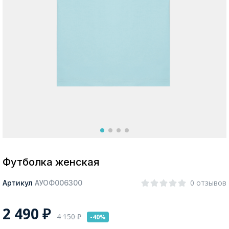
Москва
Да, все верно
Изменить город
О компании
Покупателям
Футболка женская
0 отзывов
Артикул
АУОФ006300
2 490
₽
4 150
₽
-40%