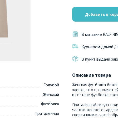
Добавить в кор
В магазине RALF RI
Курьером домой / 
В пункт выдачи зак
Описание товара
Женская футболка бежев
Голубой
хлопка, что позволяет е
Женский
в составе футболка сохр
Футболка
Приталенный силуэт под
частью женского гардер
Приталенная
спортивным и casual обр