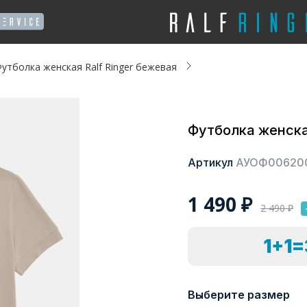
утболка женская Ralf Ringer бежевая
Футболка женская
Артикул
АУОФ00620
1 490
₽
2 490
₽
1+1
Выберите размер