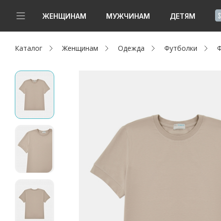
!
ЖЕНЩИНАМ
МУЖЧИНАМ
ДЕТЯМ
Каталог
Женщинам
Одежда
Футболки
Ф
Новинки
Да, все верно
Изменить город
Женщинам
Мужчинам
Детям
Капсула
Аутлет
Акции / Новости
Адреса магазинов