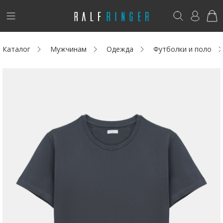
!
Возникли вопросы? -
club@ralf.ru
Каталог
Мужчинам
Одежда
Футболки и поло
Новинки
Женщинам
Мужчинам
Детям
Капсула
Аутлет
Акции / Новости
Адреса магазинов