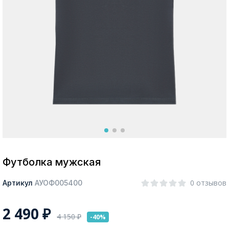
Москва
Да, все верно
Изменить город
О компании
Покупателям
Футболка мужская
0 отзывов
Артикул
АУОФ005400
2 490
₽
4 150
₽
-40%