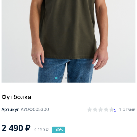
Москва
Да, все верно
Изменить город
О компании
Покупателям
Футболка
1 отзыв
Артикул
АУОФ005300
5
2 490
₽
4 150
₽
-40%