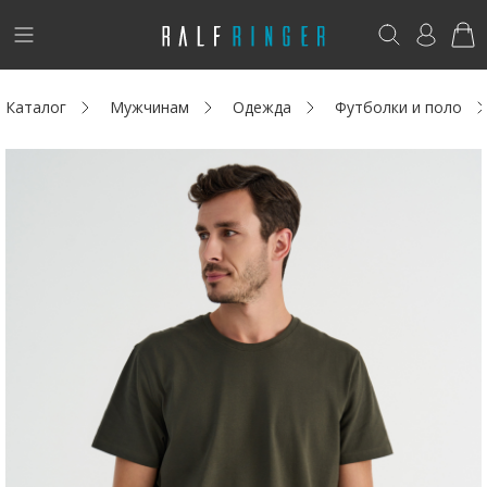
!
Возникли вопросы? -
club@ralf.ru
Каталог
Мужчинам
Одежда
Футболки и поло
Новинки
Женщинам
Мужчинам
Детям
Капсула
Аутлет
Акции / Новости
Адреса магазинов