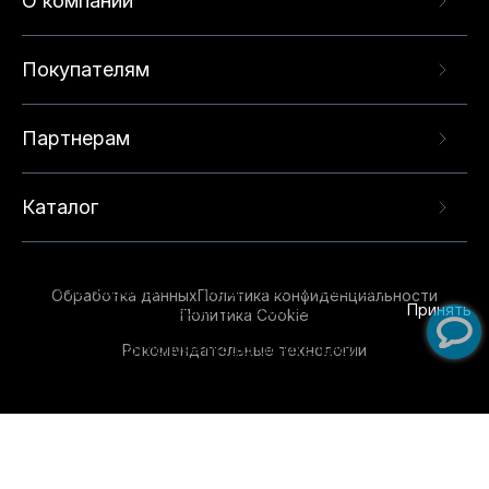
О компании
Покупателям
Партнерам
Каталог
Данный веб-сайт использует cookie-файлы и
рекомендательные технологии в целях
предоставления вам лучшего пользовательского
опыта на нашем сайте. Продолжая использовать
Обработка данных
Политика конфиденциальности
данный сайт, вы соглашаетесь с использованием
Принять
Политика Cookie
нами
cookie-файлов
и рекомендательных
Рекомендательные технологии
технологий. Для получения дополнительной
информации см.
Условия предоставления
рекомендательных технологий
.