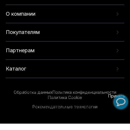
О компании
Покупателям
Партнерам
Каталог
Данный веб-сайт использует cookie-файлы и
рекомендательные технологии в целях
предоставления вам лучшего пользовательского
опыта на нашем сайте. Продолжая использовать
Обработка данных
Политика конфиденциальности
данный сайт, вы соглашаетесь с использованием
Принять
Политика Cookie
нами
cookie-файлов
и рекомендательных
Рекомендательные технологии
технологий. Для получения дополнительной
информации см.
Условия предоставления
рекомендательных технологий
.