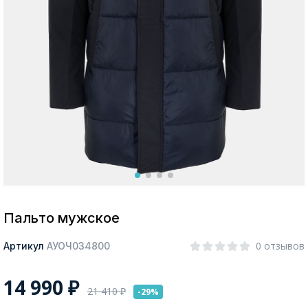
Москва
Да, все верно
Изменить город
О компании
Покупателям
Пальто мужское
0 отзывов
Артикул
АУОЧ034800
14 990
₽
21 410
₽
-29%