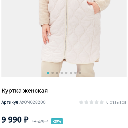
Москва
Да, все верно
Изменить город
О компании
Покупателям
Куртка женская
0 отзывов
Артикул
АУОЧ028200
9 990
₽
14 270
₽
-29%