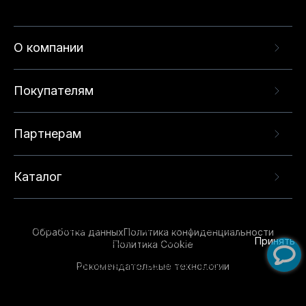
О компании
Покупателям
Партнерам
Каталог
Данный веб-сайт использует cookie-файлы и
рекомендательные технологии в целях
предоставления вам лучшего пользовательского
опыта на нашем сайте. Продолжая использовать
Обработка данных
Политика конфиденциальности
данный сайт, вы соглашаетесь с использованием
Принять
Политика Cookie
нами
cookie-файлов
и рекомендательных
Рекомендательные технологии
технологий. Для получения дополнительной
информации см.
Условия предоставления
рекомендательных технологий
.