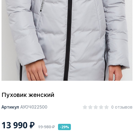
Москва
Да, все верно
Изменить город
О компании
Покупателям
Пуховик женский
0 отзывов
Артикул
АУОЧ022500
13 990
₽
19 980
₽
-29%