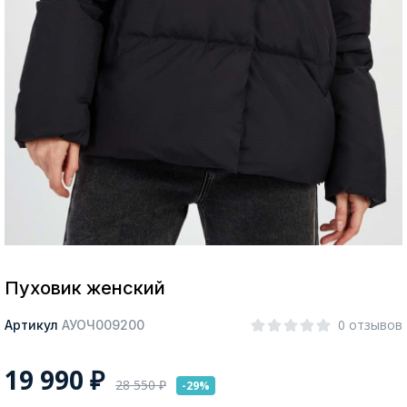
Москва
Да, все верно
Изменить город
О компании
Покупателям
Пуховик женский
0 отзывов
Артикул
АУОЧ009200
19 990
₽
28 550
₽
-29%