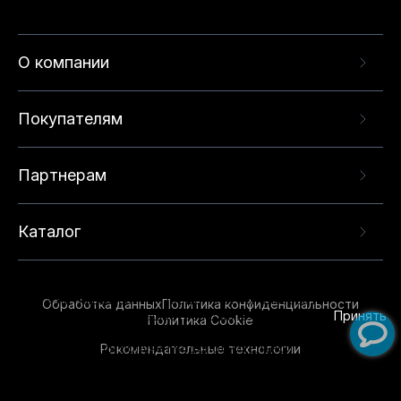
О компании
Покупателям
Партнерам
Каталог
Данный веб-сайт использует cookie-файлы и
рекомендательные технологии в целях
предоставления вам лучшего пользовательского
опыта на нашем сайте. Продолжая использовать
Обработка данных
Политика конфиденциальности
данный сайт, вы соглашаетесь с использованием
Принять
Политика Cookie
нами
cookie-файлов
и рекомендательных
Рекомендательные технологии
технологий. Для получения дополнительной
информации см.
Условия предоставления
рекомендательных технологий
.