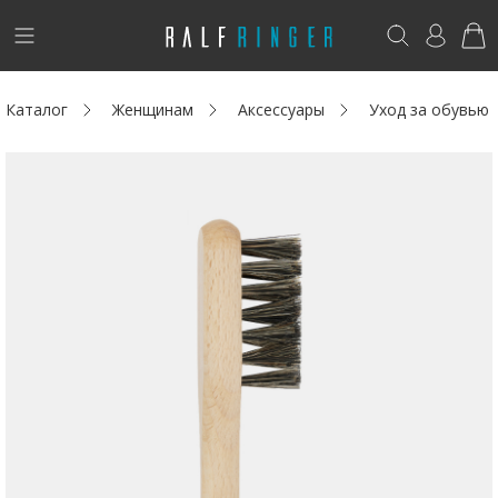
!
Возникли вопросы? -
club@ralf.ru
Каталог
Женщинам
Аксессуары
Уход за обувью
Новинки
Женщинам
Мужчинам
Детям
Капсула
Аутлет
Акции / Новости
Адреса магазинов