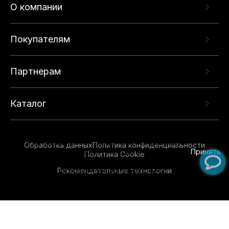
О компании
Покупателям
Партнерам
Каталог
Данный веб-сайт использует cookie-файлы и
рекомендательные технологии в целях
предоставления вам лучшего пользовательского
опыта на нашем сайте. Продолжая использовать
Обработка данных
Политика конфиденциальности
данный сайт, вы соглашаетесь с использованием
Принять
Политика Cookie
нами
cookie-файлов
и рекомендательных
Рекомендательные технологии
технологий. Для получения дополнительной
информации см.
Условия предоставления
рекомендательных технологий
.