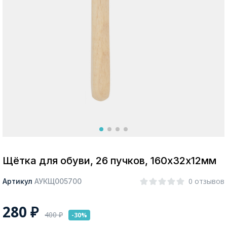
Москва
Да, все верно
Изменить город
О компании
Покупателям
Щётка для обуви, 26 пучков, 160х32х12мм
0 отзывов
Артикул
АУКЩ005700
280
₽
400
₽
-30%