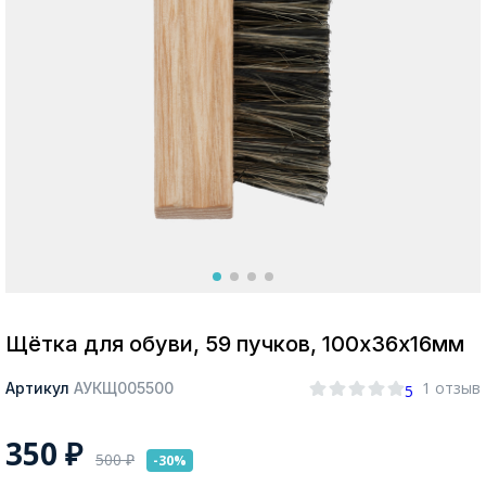
Москва
Да, все верно
Изменить город
О компании
Покупателям
Щётка для обуви, 59 пучков, 100х36х16мм
1 отзыв
Артикул
АУКЩ005500
5
350
₽
500
₽
-30%