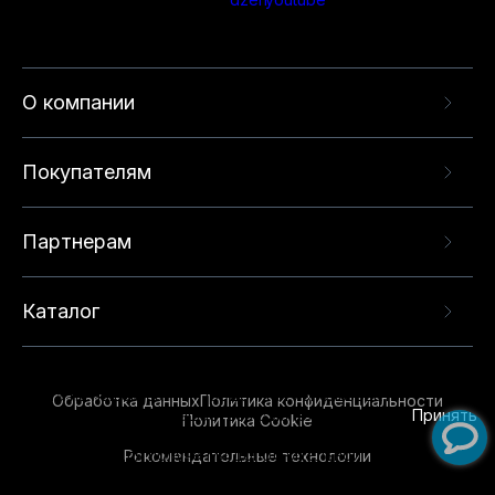
О компании
Покупателям
Партнерам
Каталог
Данный веб-сайт использует cookie-файлы и
рекомендательные технологии в целях
предоставления вам лучшего пользовательского
опыта на нашем сайте. Продолжая использовать
Обработка данных
Политика конфиденциальности
данный сайт, вы соглашаетесь с использованием
Принять
Политика Cookie
нами
cookie-файлов
и рекомендательных
Рекомендательные технологии
технологий. Для получения дополнительной
информации см.
Условия предоставления