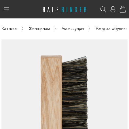
!
Возникли вопросы? -
club@ralf.ru
Каталог
Женщинам
Аксессуары
Уход за обувью
Новинки
Женщинам
Мужчинам
Детям
Капсула
Аутлет
Акции / Новости
Адреса магазинов