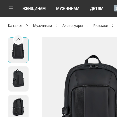
!
ЖЕНЩИНАМ
МУЖЧИНАМ
ДЕТЯМ
Каталог
Мужчинам
Аксессуары
Рюкзаки
Новинки
Да, все верно
Изменить город
Женщинам
Мужчинам
Детям
Капсула
Аутлет
Акции / Новости
Адреса магазинов