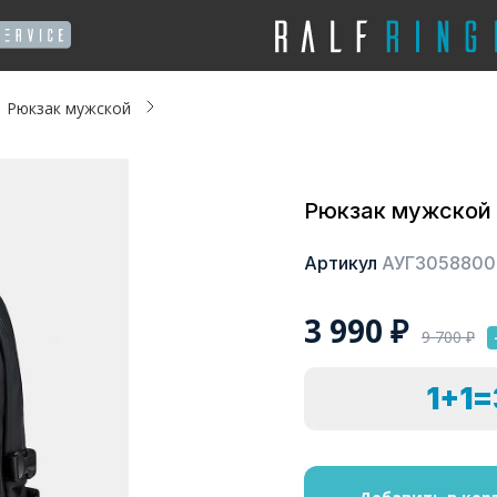
Рюкзак мужской
Рюкзак мужской
Артикул
АУГЗ058800
3 990
₽
9 700
₽
1+1