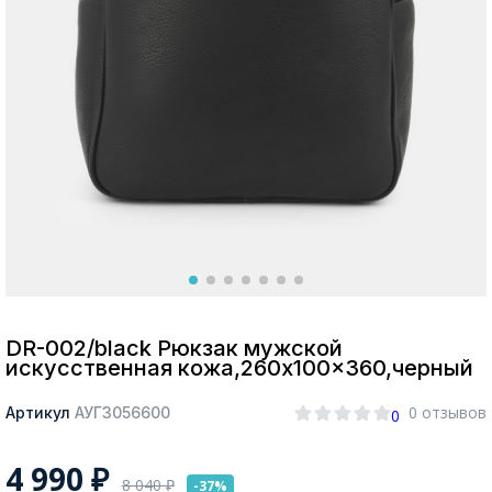
Москва
Да, все верно
Изменить город
О компании
Покупателям
DR-002/black Рюкзак мужской
искусственная кожа,260x100x360,черный
0 отзывов
Артикул
АУГЗ056600
0
4 990
₽
8 040
₽
-37%