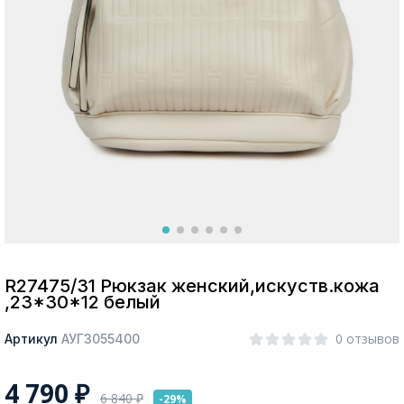
Москва
Да, все верно
Изменить город
О компании
Покупателям
R27475/31 Рюкзак женский,искуств.кожа
,23*30*12 белый
0 отзывов
Артикул
АУГЗ055400
4 790
₽
6 840
₽
-29%