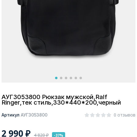
Москва
Да, все верно
Изменить город
О компании
Покупателям
АУГЗ053800 Рюкзак мужской,Ralf
Ringer,тек стиль,330*440*200,черный
0 отзывов
Артикул
АУГЗ053800
2 990
₽
4 820
₽
-37%