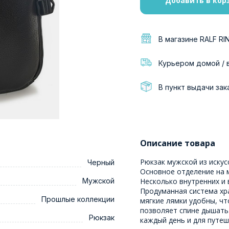
Добавить в кор
В магазине RALF RI
Курьером домой / 
В пункт выдачи зак
Описание товара
Рюкзак мужской из искус
Черный
Основное отделение на 
Мужской
Несколько внутренних и 
Продуманная система хра
Прошлые коллекции
мягкие лямки удобны, чт
позволяет спине дышать.
Рюкзак
каждый день и для путеш