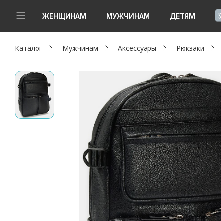
!
ЖЕНЩИНАМ
МУЖЧИНАМ
ДЕТЯМ
Каталог
Мужчинам
Аксессуары
Рюкзаки
Новинки
Да, все верно
Изменить город
Женщинам
Мужчинам
Детям
Капсула
Аутлет
Акции / Новости
Адреса магазинов