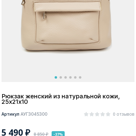
Москва
Да, все верно
Изменить город
О компании
Покупателям
Рюкзак женский из натуральной кожи,
25х21х10
0 отзывов
Артикул
АУГЗ045300
5 490
₽
8 850
₽
-37%