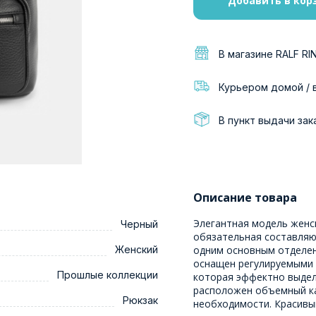
Добавить в кор
В магазине RALF RI
Курьером домой / 
В пункт выдачи зак
Описание товара
Элегантная модель женск
Черный
обязательная составляю
Женский
одним основным отделен
оснащен регулируемыми п
Прошлые коллекции
которая эффектно выдел
расположен объемный ка
Рюкзак
необходимости. Красивый