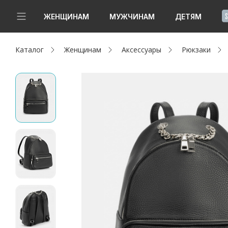
!
ЖЕНЩИНАМ
МУЖЧИНАМ
ДЕТЯМ
Каталог
Женщинам
Аксессуары
Рюкзаки
Новинки
Да, все верно
Изменить город
Женщинам
Мужчинам
Детям
Капсула
Аутлет
Акции / Новости
Адреса магазинов