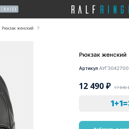
Рюкзак женский
Рюкзак женский
Артикул
АУГЗ042700
12 490
₽
17 840
1+1