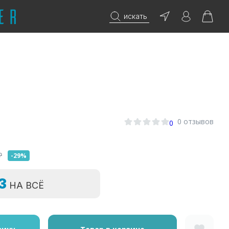
искать
0 отзывов
0
₽
-29%
=3
НА ВСЁ