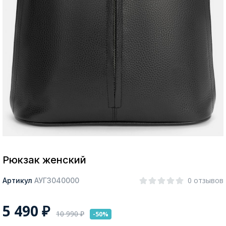
Москва
Да, все верно
Изменить город
О компании
Покупателям
Рюкзак женский
0 отзывов
Артикул
АУГЗ040000
5 490
₽
10 990
₽
-50%