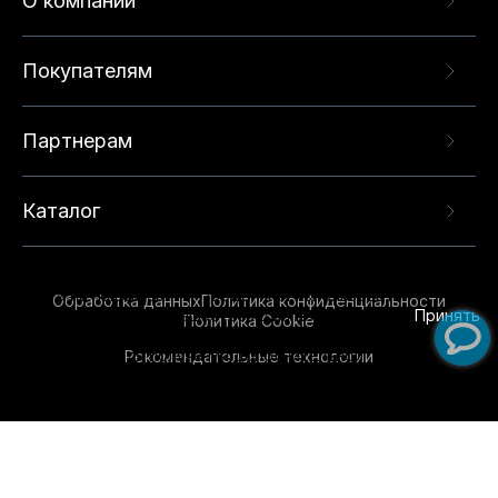
О компании
Покупателям
Партнерам
Каталог
Данный веб-сайт использует cookie-файлы и
рекомендательные технологии в целях
предоставления вам лучшего пользовательского
опыта на нашем сайте. Продолжая использовать
Обработка данных
Политика конфиденциальности
данный сайт, вы соглашаетесь с использованием
Принять
Политика Cookie
нами
cookie-файлов
и рекомендательных
Рекомендательные технологии
технологий. Для получения дополнительной
информации см.
Условия предоставления
рекомендательных технологий
.