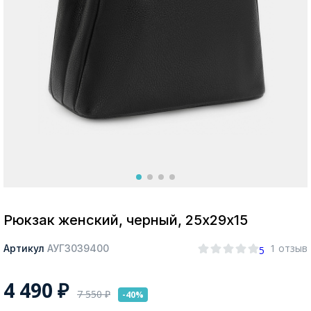
Москва
Да, все верно
Изменить город
О компании
Покупателям
Рюкзак женский, черный, 25х29х15
1 отзыв
Артикул
АУГЗ039400
5
4 490
₽
7 550
₽
-40%