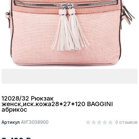
Москва
Да, все верно
Изменить город
О компании
Покупателям
12028/32 Рюкзак
женск,иск.кожа28*27*120 BAGGINI
абрикос
0 отзывов
Артикул
АУГЗ038900