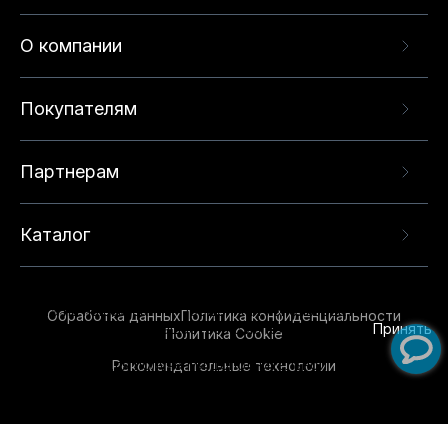
О компании
Покупателям
Партнерам
Каталог
Данный веб-сайт использует cookie-файлы и
рекомендательные технологии в целях
предоставления вам лучшего пользовательского
опыта на нашем сайте. Продолжая использовать
Обработка данных
Политика конфиденциальности
данный сайт, вы соглашаетесь с использованием
Принять
Политика Cookie
нами
cookie-файлов
и рекомендательных
Рекомендательные технологии
технологий. Для получения дополнительной
информации см.
Условия предоставления
рекомендательных технологий
.