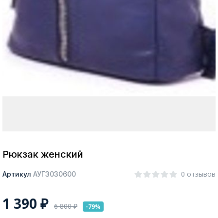
Москва
Да, все верно
Изменить город
О компании
Покупателям
Рюкзак женский
0 отзывов
Артикул
АУГЗ030600
1 390
₽
6 800
₽
-79%