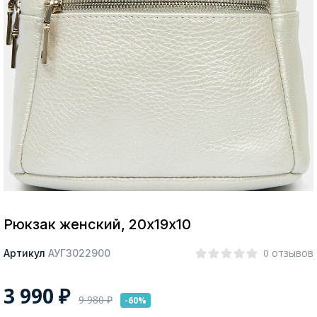
Москва
Да, все верно
Изменить город
О компании
Покупателям
Рюкзак женский, 20х19х10
0 отзывов
Артикул
АУГЗ022900
3 990
₽
9 980
₽
-60%