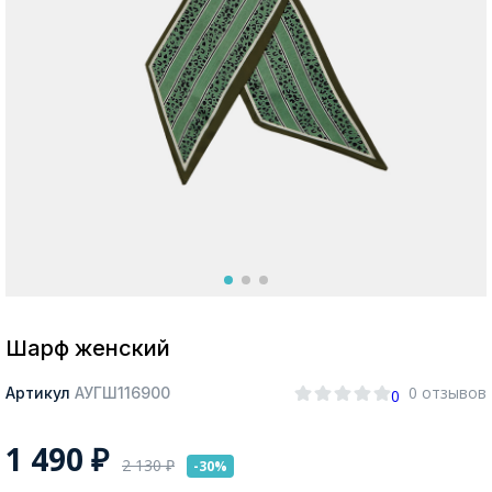
Москва
Да, все верно
Изменить город
О компании
Покупателям
Шарф женский
0 отзывов
Артикул
АУГШ116900
0
1 490
₽
2 130
₽
-30%