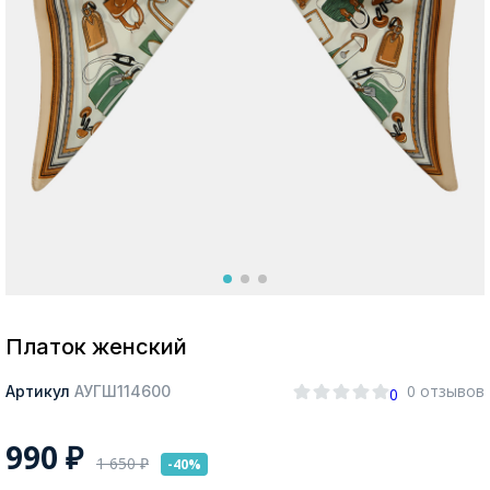
Москва
Да, все верно
Изменить город
О компании
Покупателям
Платок женский
0 отзывов
Артикул
АУГШ114600
0
990
₽
1 650
₽
-40%