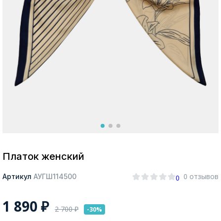
Москва
Да, все верно
Изменить город
О компании
Покупателям
Платок женский
0 отзывов
Артикул
АУГШ114500
0
1 890
₽
2 700
₽
-30%