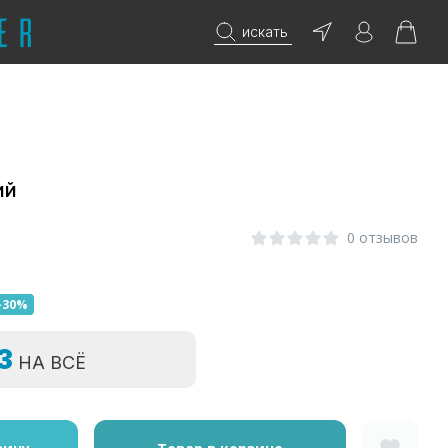
искать
ий
0
0 отзывов
-30%
=3
НА ВСЁ