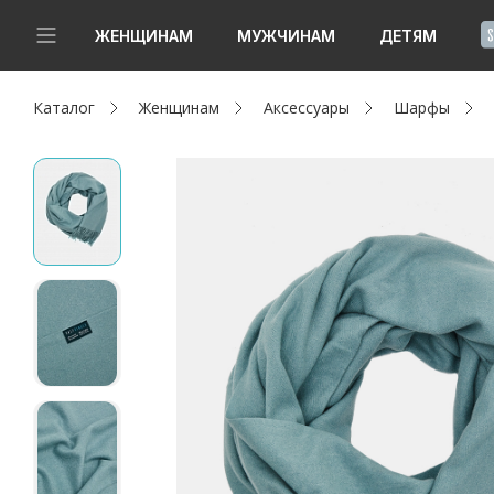
!
ЖЕНЩИНАМ
МУЖЧИНАМ
ДЕТЯМ
Каталог
Женщинам
Аксессуары
Шарфы
Новинки
Да, все верно
Изменить город
Женщинам
Мужчинам
Детям
Капсула
Аутлет
Акции / Новости
Адреса магазинов