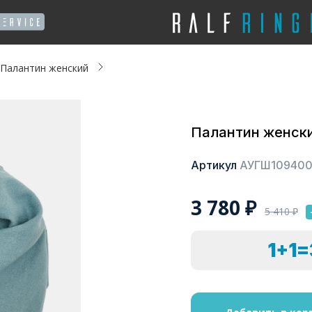
Палантин женский
Палантин женск
Артикул
АУГШ10940
3 780
₽
5 410
₽
1+1