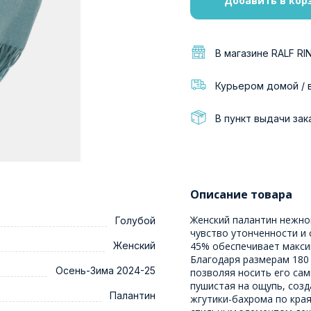
Добавить в кор
В магазине RALF RI
Курьером домой / 
В пункт выдачи зак
Описание товара
Женский палантин нежно
Голубой
чувство утонченности и 
Женский
45% обеспечивает макси
Благодаря размерам 180 
Осень-Зима 2024-25
позволяя носить его са
пушистая на ощупь, соз
Палантин
жгутики-бахрома по кра