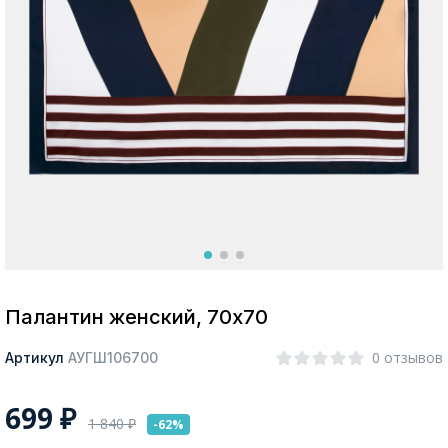
Москва
Да, все верно
Изменить город
О компании
Покупателям
Палантин женский, 70х70
0 отзывов
Артикул
АУГШ106700
699
₽
1 840
₽
-62%