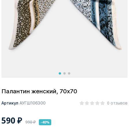
Москва
Да, все верно
Изменить город
О компании
Покупателям
Палантин женский, 70х70
0 отзывов
Артикул
АУГШ106300
590
₽
990
₽
-40%