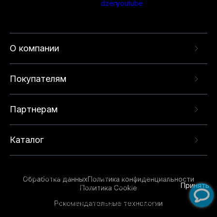
О компании
Покупателям
Партнерам
Каталог
Данный веб-сайт использует cookie-файлы и
рекомендательные технологии в целях
предоставления вам лучшего пользовательского
опыта на нашем сайте. Продолжая использовать
Обработка данных
Политика конфиденциальности
данный сайт, вы соглашаетесь с использованием
Принять
Политика Cookie
нами
cookie-файлов
и рекомендательных
Рекомендательные технологии
технологий. Для получения дополнительной
информации см.
Условия предоставления