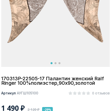
Москва
Да, все верно
Изменить город
О компании
Покупателям
170313P-22505-17 Палантин женский Ralf
Ringer 100%полиэстер,90х90,золотой
0 отзывов
Артикул
АУГШ105100
1 490
₽
2 120
₽
-29%