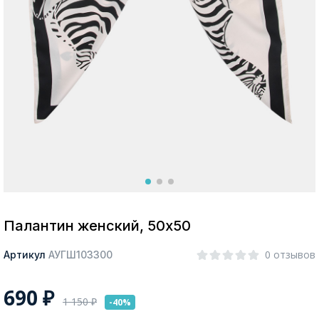
Москва
Да, все верно
Изменить город
О компании
Покупателям
Палантин женский, 50х50
0 отзывов
Артикул
АУГШ103300
690
₽
1 150
₽
-40%